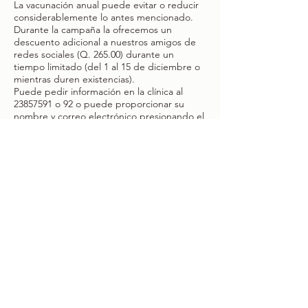
La vacunación anual puede evitar o reducir
considerablemente lo antes mencionado.
Durante la campaña la ofrecemos un
descuento adicional a nuestros amigos de
redes sociales (Q. 265.00) durante un
tiempo limitado (del 1 al 15 de diciembre o
mientras duren existencias).
Puede pedir información en la clínica al
23857591
o 92 o puede proporcionar su
nombre y correo electrónico presionando el
boton de Contáctenos para reservar su
dosis.
Recuerde: la prevención es el mejor
tratamiento. Será un gusto atenderle.
Contáctenos
inaler2004@yahoo.es
33041007
Tel:
,
23857591